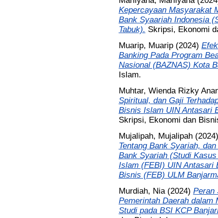
Marliyana, Marliyana
(202
Kepercayaan Masyarakat 
Bank Syaariah Indonesia 
Tabuk).
Skripsi, Ekonomi d
Muarip, Muarip
(2024)
Efek
Banking Pada Program Bea
Nasional (BAZNAS) Kota B
Islam.
Muhtar, Wienda Rizky Ana
Spiritual, dan Gaji Terha
Bisnis Islam UIN Antasari
Skripsi, Ekonomi dan Bisni
Mujalipah, Mujalipah
(2024
Tentang Bank Syariah, dan 
Bank Syariah (Studi Kasu
Islam (FEBI) UIN Antasari
Bisnis (FEB) ULM Banjarma
Murdiah, Nia
(2024)
Peran 
Pemerintah Daerah dalam 
Studi pada BSI KCP Banja