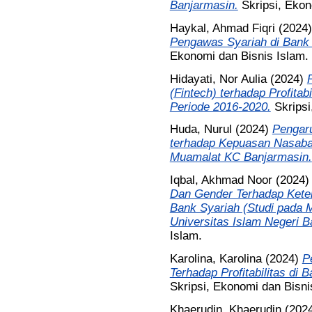
Banjarmasin.
Skripsi, Ekon
Haykal, Ahmad Fiqri
(2024
Pengawas Syariah di Bank 
Ekonomi dan Bisnis Islam.
Hidayati, Nor Aulia
(2024)
(Fintech) terhadap Profita
Periode 2016-2020.
Skripsi
Huda, Nurul
(2024)
Pengaru
terhadap Kepuasan Nasaba
Muamalat KC Banjarmasin.
Iqbal, Akhmad Noor
(2024
Dan Gender Terhadap Keter
Bank Syariah (Studi pada
Universitas Islam Negeri B
Islam.
Karolina, Karolina
(2024)
P
Terhadap Profitabilitas di
Skripsi, Ekonomi dan Bisni
Khaerudin, Khaerudin
(202