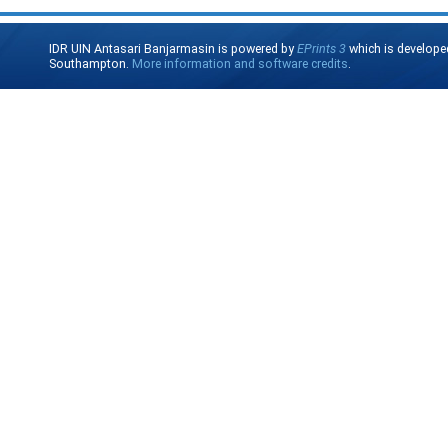
IDR UIN Antasari Banjarmasin is powered by
EPrints 3
which is develope
Southampton.
More information and software credits
.