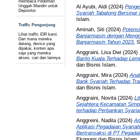
membaca Pedoman
Unggah Mandiri untuk
Al Ayubi, Aldi
(2024)
Penge
Depositor.
Syariah Tabalong Bersinar
Islam.
Traffic Pengunjung
Aminah, Siti
(2024)
Potens
Lihat traffic IDR kami.
Banjarmasin dengan Mengg
Dari mana mereka
Banjarmasin Tahun 2023.
S
datang, device yang
dipakai, konten apa
Anggraini, Lisa Dwi
(2024)
saja yang mereka
akses, cari dan lainnya
Barito Kuala Terhadap Lem
dan Bisnis Islam.
Anggraini, Mira
(2024)
Anal
Bank Syariah Terhadap Tran
dan Bisnis Islam.
Anggraini, Novita
(2024)
Li
Sejahtera Kecamatan Sim
terhadap Perbankan Syaria
Anggreini, Nadila
(2024)
An
Aplikasi Pegadaian Syaria
Bertransaksi di PT Pegadai
Ekonomi dan Bisnis Islam.