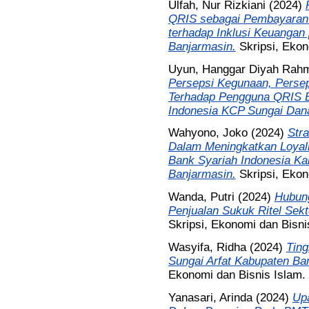
Ulfah, Nur Rizkiani
(2024)
QRIS sebagai Pembayaran 
terhadap Inklusi Keuangan
Banjarmasin.
Skripsi, Ekon
Uyun, Hanggar Diyah Rahm
Persepsi Kegunaan, Perse
Terhadap Pengguna QRIS B
Indonesia KCP Sungai Dan
Wahyono, Joko
(2024)
Str
Dalam Meningkatkan Loyal
Bank Syariah Indonesia K
Banjarmasin.
Skripsi, Ekon
Wanda, Putri
(2024)
Hubung
Penjualan Sukuk Ritel Sek
Skripsi, Ekonomi dan Bisni
Wasyifa, Ridha
(2024)
Ting
Sungai Arfat Kabupaten Ba
Ekonomi dan Bisnis Islam.
Yanasari, Arinda
(2024)
Up