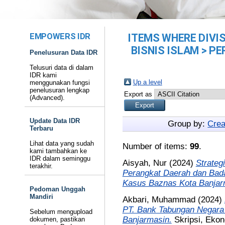
EMPOWERS IDR
ITEMS WHERE DIVIS
BISNIS ISLAM > PE
Penelusuran Data IDR
Telusuri data di dalam
IDR kami
Up a level
menggunakan fungsi
penelusuran lengkap
Export as
(Advanced).
Update Data IDR
Group by:
Crea
Terbaru
Lihat data yang sudah
Number of items:
99
.
kami tambahkan ke
IDR dalam seminggu
Aisyah, Nur
(2024)
Strateg
terakhir.
Perangkat Daerah dan Bada
Kasus Baznas Kota Banjar
Pedoman Unggah
Mandiri
Akbari, Muhammad
(2024)
PT. Bank Tabungan Negara 
Sebelum mengupload
Banjarmasin.
Skripsi, Ekon
dokumen, pastikan