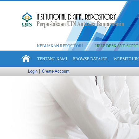
KEBIJAKAN REPOSITORI
HELP DESK AND SUPPO
TENTANG KAMI
BROWSE DATA IDR
WEBSITE UIN
Login
Create Account