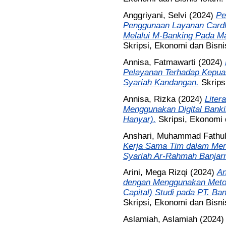
Anggriyani, Selvi
(2024)
Pe
Penggunaan Layanan Cardl
Melalui M-Banking Pada Mas
Skripsi, Ekonomi dan Bisni
Annisa, Fatmawarti
(2024)
Pelayanan Terhadap Kepua
Syariah Kandangan.
Skrips
Annisa, Rizka
(2024)
Liter
Menggunakan Digital Banki
Hanyar).
Skripsi, Ekonomi 
Anshari, Muhammad Fathu
Kerja Sama Tim dalam Men
Syariah Ar-Rahmah Banjar
Arini, Mega Rizqi
(2024)
An
dengan Menggunakan Metod
Capital) Studi pada PT. B
Skripsi, Ekonomi dan Bisni
Aslamiah, Aslamiah
(2024