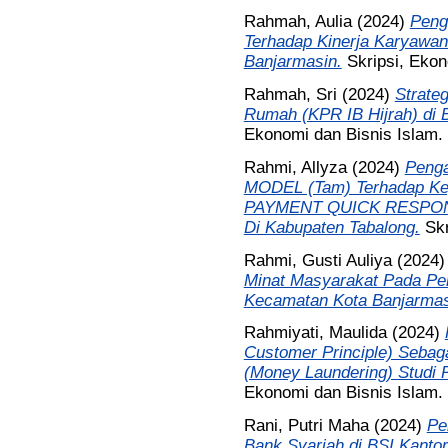
Rahmah, Aulia
(2024)
Peng
Terhadap Kinerja Karyawa
Banjarmasin.
Skripsi, Ekon
Rahmah, Sri
(2024)
Strate
Rumah (KPR IB Hijrah) di 
Ekonomi dan Bisnis Islam.
Rahmi, Allyza
(2024)
Peng
MODEL (Tam) Terhadap K
PAYMENT QUICK RESPON
Di Kabupaten Tabalong.
Skr
Rahmi, Gusti Auliya
(2024
Minat Masyarakat Pada Per
Kecamatan Kota Banjarmas
Rahmiyati, Maulida
(2024)
Customer Principle) Seba
(Money Laundering) Studi 
Ekonomi dan Bisnis Islam.
Rani, Putri Maha
(2024)
Pe
Bank Syariah di BSI Kantor