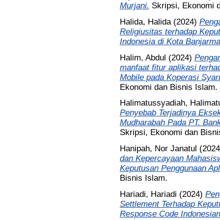
Murjani.
Skripsi, Ekonomi d
Halida, Halida
(2024)
Penga
Religiusitas terhadap Kep
Indonesia di Kota Banjarma
Halim, Abdul
(2024)
Pengar
manfaat fitur aplikasi ter
Mobile pada Koperasi Syar
Ekonomi dan Bisnis Islam.
Halimatussyadiah, Halimat
Penyebab Terjadinya Eksek
Mudharabah Pada PT. Bank
Skripsi, Ekonomi dan Bisni
Hanipah, Nor Janatul
(202
dan Kepercayaan Mahasisw
Keputusan Penggunaan Apli
Bisnis Islam.
Hariadi, Hariadi
(2024)
Pen
Settlement Terhadap Kep
Response Code Indonesia