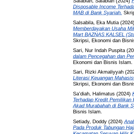
Salabiah, Salabiah
(2024)
P
Disposable Income Terha
MAB di Bank Syariah.
Skri
Salsabila, Eka Mutia
(2024
Memberdayakan Usaha Mikr
Mart BAZNAS KALSEL (Stud
Skripsi, Ekonomi dan Bisni
Sari, Nur Indah Puspita
(20
dalam Pencegahan dan Pe
Ekonomi dan Bisnis Islam.
Sari, Rizki Akmaliyyah
(20
Literasi Keuangan Mahasis
Skripsi, Ekonomi dan Bisni
Sa’diah, Halimatus
(2024)
Terhadap Kredit Pemilika
Akad Murabahah di Bank Sy
Bisnis Islam.
Setiady, Doddy
(2024)
Anal
Pada Produk Tabungan Haj
Kecamatan Seruyan Hilir K