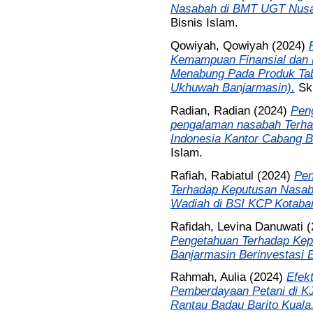
Nasabah di BMT UGT Nusa
Bisnis Islam.
Qowiyah, Qowiyah
(2024)
Kemampuan Finansial dan 
Menabung Pada Produk Tab
Ukhuwah Banjarmasin).
Sk
Radian, Radian
(2024)
Pen
pengalaman nasabah Terha
Indonesia Kantor Cabang B
Islam.
Rafiah, Rabiatul
(2024)
Pen
Terhadap Keputusan Nasa
Wadiah di BSI KCP Kotaba
Rafidah, Levina Danuwati
(
Pengetahuan Terhadap Kep
Banjarmasin Berinvestasi 
Rahmah, Aulia
(2024)
Efek
Pemberdayaan Petani di K
Rantau Badau Barito Kuala