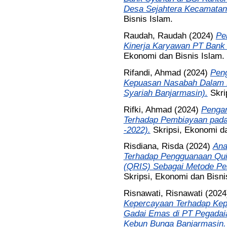
Desa Sejahtera Kecamatan
Bisnis Islam.
Raudah, Raudah
(2024)
Pe
Kinerja Karyawan PT Bank 
Ekonomi dan Bisnis Islam.
Rifandi, Ahmad
(2024)
Peng
Kepuasan Nasabah Dalam D
Syariah Banjarmasin).
Skri
Rifki, Ahmad
(2024)
Pengar
Terhadap Pembiayaan pada 
-2022).
Skripsi, Ekonomi da
Risdiana, Risda
(2024)
Ana
Terhadap Pengguanaan Qui
(QRIS) Sebagai Metode Pem
Skripsi, Ekonomi dan Bisni
Risnawati, Risnawati
(202
Kepercayaan Terhadap Kep
Gadai Emas di PT Pegadaia
Kebun Bunga Banjarmasin.