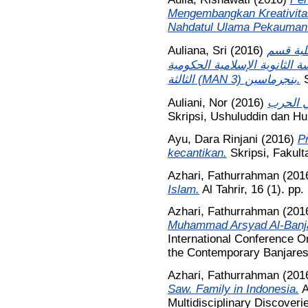
Mengembangkan Kreativita
Nahdatul Ulama Pekauman
Auliana, Sri
(2016)
القدرة 
العلوم الطبيعيّة للصف الحاد
الثالثة (MAN 3) بنجرماسين.
Auliani, Nor
(2016)
Skripsi, Ushuluddin dan H
Ayu, Dara Rinjani
(2016)
Pr
kecantikan.
Skripsi, Fakul
Azhari, Fathurrahman
(201
Islam.
Al Tahrir, 16 (1). p
Azhari, Fathurrahman
(201
Muhammad Arsyad Al-Banjar
International Conference On
the Contemporary Banjares
Azhari, Fathurrahman
(201
Saw. Family in Indonesia.
A
Multidisciplinary Discoveri