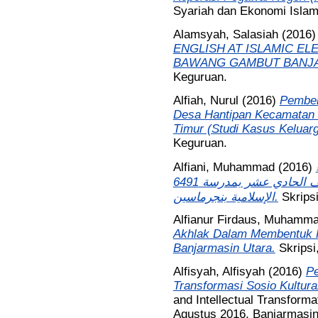
Syariah dan Ekonomi Islam
Alamsyah, Salasiah
(2016
ENGLISH AT ISLAMIC E
BAWANG GAMBUT BANJA
Keguruan.
Alfiah, Nurul
(2016)
Pemben
Desa Hantipan Kecamatan 
Timur (Studi Kasus Keluar
Keguruan.
Alfiani, Muhammad
(2016)
المفردات لدى طلبة الصف الحادي عشر بمدرسة 6491 SMIP الثانوية
الإسلامية بنجرماسين.
Skrips
Alfianur Firdaus, Muhamm
Akhlak Dalam Membentuk 
Banjarmasin Utara.
Skripsi
Alfisyah, Alfisyah
(2016)
Pe
Transformasi Sosio Kultura
and Intellectual Transform
Agustus 2016, Banjarmasin