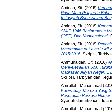
Aminah, Siti
(2016)
Kemamp
Pada Mata Pelajaran Bahas
Ibtidaiyah Babussalam Ban
Aminah, Siti
(2016)
Kemamp
SMIP 1946 Banjarmasin Me
(OEP) Dan Konvensional.
Aminah, Siti
(2016)
Pengel
Matematika di Kelas V MI 
2015/2016.
Skripsi, Tarbiy
Ammunaidah, Siti
(2016)
A
Menyelesaikan Soal Turuna
Madrasah Aliyah Negeri 1 
Skripsi, Tarbiyah dan Kegu
Amrullah, Muhammad
(201
Kawin Bagi Mereka Yang Su
Penetapan Perkara Nomor 
Syariah dan Ekonomi Islam
Amrullah, Muhammad
(201