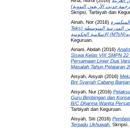
Aina, Nurul
(2016)
التحليل 
Skripsi, Tarbiyah dan Kegu
Ainah, Nor
(2016)
فعالية است
Teks) في تعليم القراءة لطلبة الصف الثامن من المدرسة المتوسطة
Keguruan.
Ainani, Abdah
(2016)
Anali
Siswa Kelas VIII SMPN 22 
Persamaan Linier Dua Vari
Masalah Tahun Pelajaran 2
Aisyah, Aisyah
(2016)
Meka
Bni Syariah Cabang Banjar
Aisyah, Nur
(2016)
Pelaksa
Guru Bimbingan dan Konse
B/C Dharma Wanita Persatu
Tarbiyah dan Keguruan.
Aisyah, Siti
(2016)
Pembela
Terpadu Ukhuwah.
Skripsi