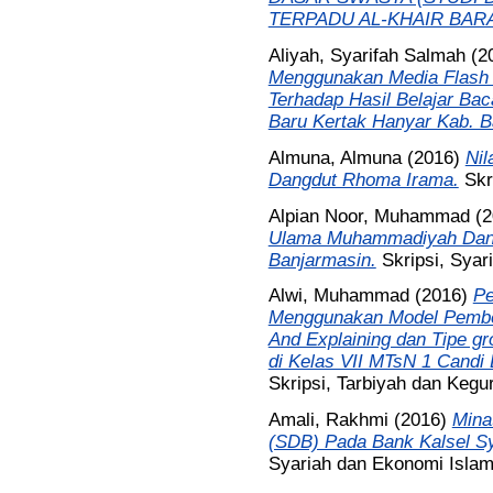
TERPADU AL-KHAIR BARA
Aliyah, Syarifah Salmah
(2
Menggunakan Media Flash C
Terhadap Hasil Belajar Bac
Baru Kertak Hanyar Kab. B
Almuna, Almuna
(2016)
Nil
Dangdut Rhoma Irama.
Skr
Alpian Noor, Muhammad
(2
Ulama Muhammadiyah Dan 
Banjarmasin.
Skripsi, Syar
Alwi, Muhammad
(2016)
Pe
Menggunakan Model Pembela
And Explaining dan Tipe gr
di Kelas VII MTsN 1 Candi 
Skripsi, Tarbiyah dan Kegu
Amali, Rakhmi
(2016)
Mina
(SDB) Pada Bank Kalsel S
Syariah dan Ekonomi Islam